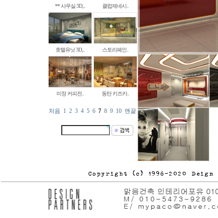
** 사무실 3D,..
클럽제네시..
호텔유닛 3D,..
스토리페인..
미정 커피전..
동탄 키즈카..
처음
1
2
3
4
5
6
7
8
9
10
맨끝