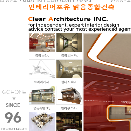
중국 낙양 ..
중국 피부관..
트라이커 제..
현대 사옥내..
영동족발 3D,..
엔라쿠 파사..