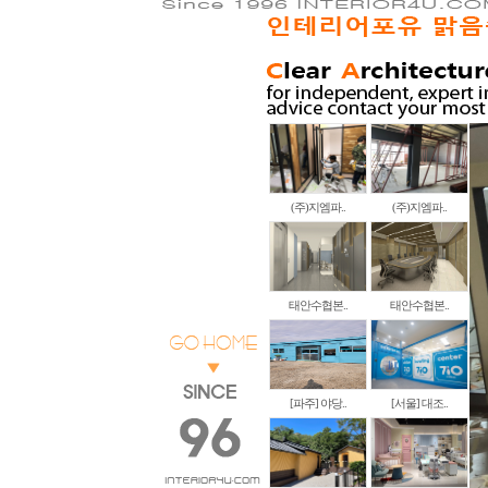
(주)지엠파..
(주)지엠파..
태안수협본..
태안수협본..
[파주] 야당..
[서울] 대조..