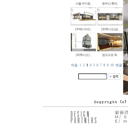
서울 우이동..
동부산 롯데..
[주택디자인..
[3D투시도]금..
[3D투시도] ..
컴프프로 목..
처음
1
2
3
4
5
6
7
8
9
10
맨끝