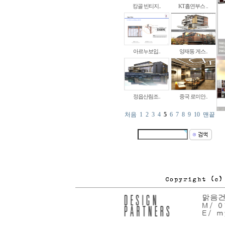
캉골 빈티지..
KT흡연부스 ..
아르누보입..
양재동 게스..
정읍산림조..
중국 로미안..
처음
1
2
3
4
5
6
7
8
9
10
맨끝