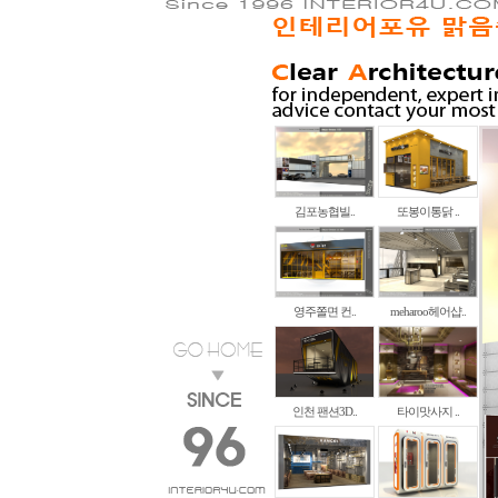
김포농협빌..
또봉이통닭 ..
영주쫄면 컨..
meharoo헤어샵..
인천 팬션3D..
타이맛사지 ..