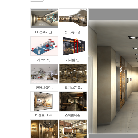
LG정수기 교..
중국 뷰티멀..
게스키즈, ..
미니펌, 인..
면허시헙장 ..
엘피스죤 퓨..
더쉘프, 3D투..
스페인레슽..