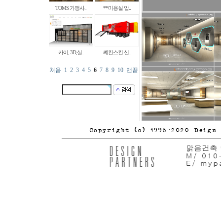
TOMS 가맹사..
**미용실 압..
카이, 3D,실..
쎼컨스킨 신..
처음
1
2
3
4
5
6
7
8
9
10
맨끝