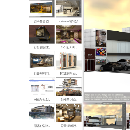
영주쫄면 컨..
meharoo헤어샵..
인천 팬션3D..
타이맛사지 ..
캉골 빈티지..
KT흡연부스 ..
아르누보입..
양재동 게스..
정읍산림조..
중국 로미안..