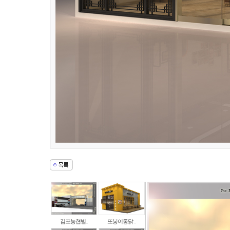
김포농협빌..
또봉이통닭 ..