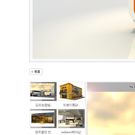
김포농협빌..
또봉이통닭 ..
영주쫄면 컨..
meharoo헤어샵..