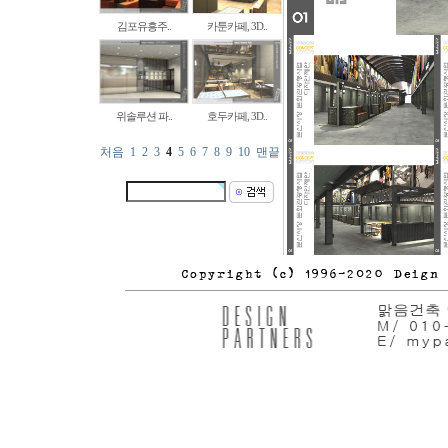
김포유흥주..
카툰카페, 3D..
위솔루션 파..
호두카페, 3D..
처음
1
2
3
4
5
6
7
8
9
10
맨끝