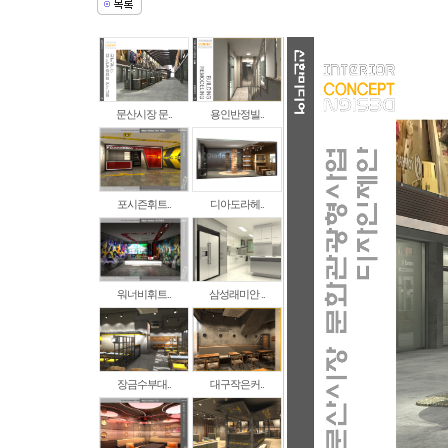
문산시장 문..
용인반정빌..
포시즌휘트..
디아도라헤..
워너비휘트..
삼성래미안 ..
장금수부대..
대구작은커..