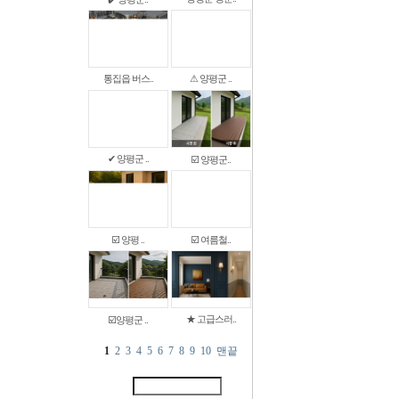
통집읍 버스..
⚠ 양평군 ..
✔ 양평군 ..
☑️ 양평군..
☑️ 양평 ..
☑️ 여름철..
★ 고급스러..
☑️양평군 ..
1
2
3
4
5
6
7
8
9
10
맨끝