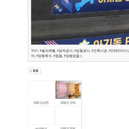
TAG: #셀프레벨, #금속공사, #잡철공사, #건축시공, #인테리어시
어, #양평목수, #접철, #양평잡철
)
양평 강상면..
양평군 오래..
양평군 청운..
✔️ 양평군..