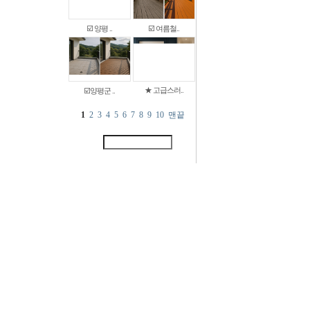
☑️ 양평 ..
☑️ 여름철..
★ 고급스러..
☑️양평군 ..
1
2
3
4
5
6
7
8
9
10
맨끝