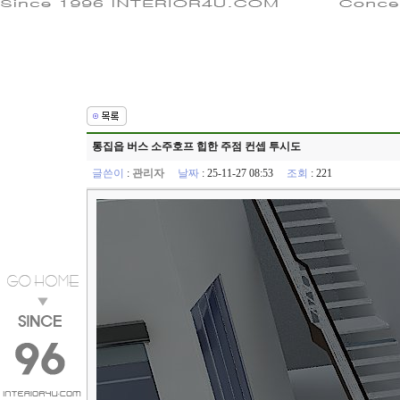
통집읍 버스 소주호프 힙한 주점 컨셉 투시도
글쓴이
:
관리자
날짜
: 25-11-27 08:53
조회
: 221