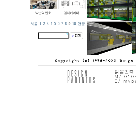
박순덕 변호..
엘레베이터..
처음
1
2
3
4
5
6
7
8
9
10
맨끝