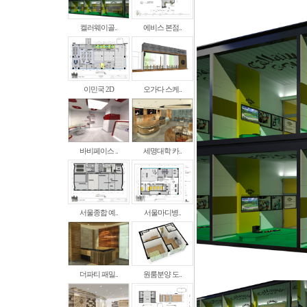
켈러웨이골..
에비스 본점..
이민국 2D
오가다 스케..
바비페이스 ..
세명대학 카..
서울종합 예..
서울마디병..
더파티 패밀..
원룸분양 도..