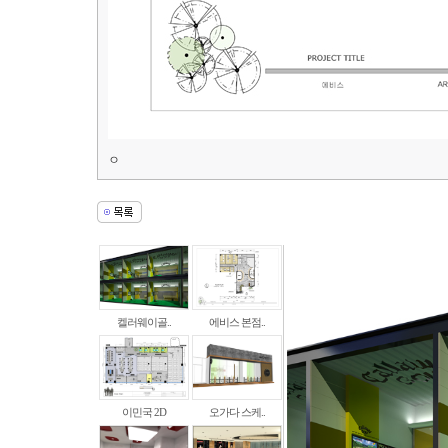
ㅇ
켈러웨이골..
에비스 본점..
이민국 2D
오가다 스케..