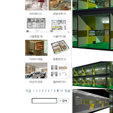
바비페이스 ..
세명대학 카..
서울종합 예..
서울마디병..
더파티 패밀..
원룸분양 도..
박순덕 변호..
엘레베이터..
처음
1
2
3
4
5
6
7
8
9
10
맨끝