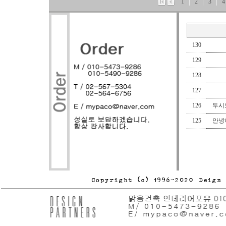
1
2
3
4
다음글
130
129
128
127
126
투시도
125
안녕하